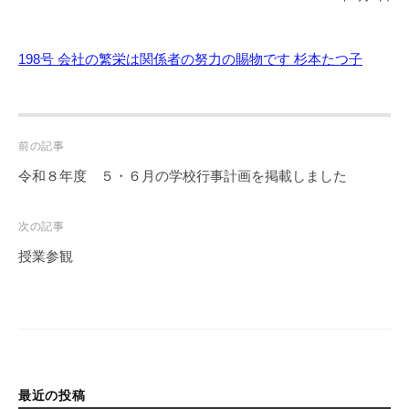
198号 会社の繁栄は関係者の努力の賜物です 杉本たつ子
Post
前の記事
navigation
令和８年度 ５・６月の学校行事計画を掲載しました
次の記事
授業参観
最近の投稿