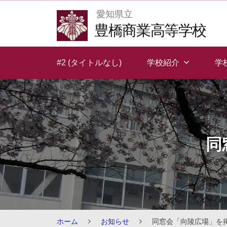
Skip
愛知県立
to
豊橋商業高等学校
content
#2 (タイトルなし)
学校紹介
学
同
ホーム
お知らせ
同窓会「向陵広場」を