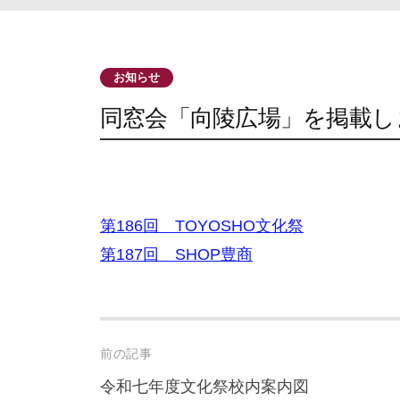
お知らせ
同窓会「向陵広場」を掲載し
第186回 TOYOSHO文化祭
第187回 SHOP豊商
Post
前の記事
navigation
令和七年度文化祭校内案内図