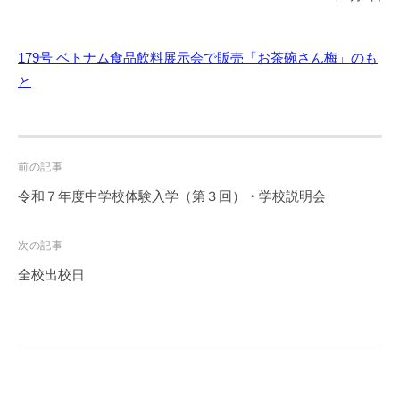
179号 ベトナム食品飲料展示会で販売「お茶碗さん梅」のも
と
Post
前の記事
navigation
令和７年度中学校体験入学（第３回）・学校説明会
次の記事
全校出校日