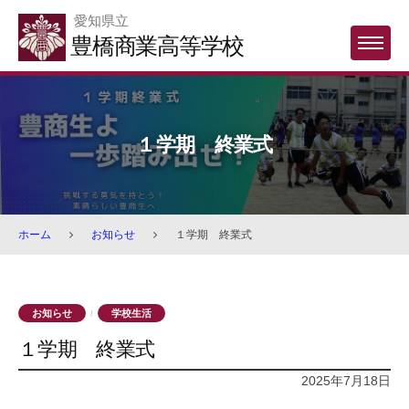
Skip
愛知県立
to
豊橋商業高等学校
MENU
content
１学期 終業式
ホーム
お知らせ
１学期 終業式
お知らせ
学校生活
/
１学期 終業式
2025年7月18日