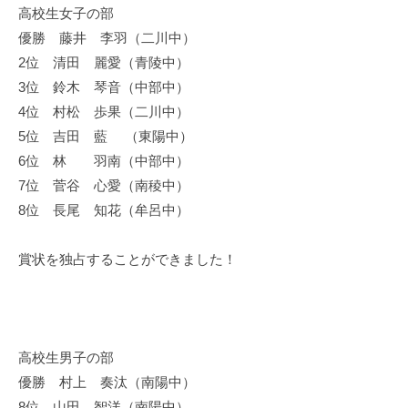
高校生女子の部
優勝 藤井 李羽（二川中）
2位 清田 麗愛（青陵中）
3位 鈴木 琴音（中部中）
4位 村松 歩果（二川中）
5位 吉田 藍 （東陽中）
6位 林 羽南（中部中）
7位 菅谷 心愛（南稜中）
8位 長尾 知花（牟呂中）
賞状を独占することができました！
高校生男子の部
優勝 村上 奏汰（南陽中）
8位 山田 智洋（南陽中）