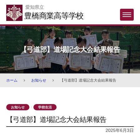
Skip
愛知県立
to
豊橋商業高等学校
MENU
content
【弓道部】道場記念大会結果報告
ホーム
お知らせ
【弓道部】道場記念大会結果報告
お知らせ
学校生活
/
【弓道部】道場記念大会結果報告
2025年6月3日