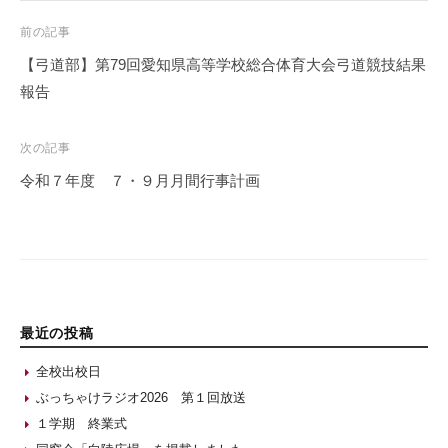
Post
前の記事
navigation
【弓道部】第79回愛知県高等学校総合体育大会弓道競技結果
報告
次の記事
令和７年度 ７・９月月間行事計画
最近の投稿
全校出校日
ぶっちゃけラジオ2026 第１回放送
１学期 終業式