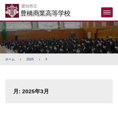
Skip
愛知県立
to
豊橋商業高等学校
MENU
content
ホーム
2025
3
月:
2025年3月