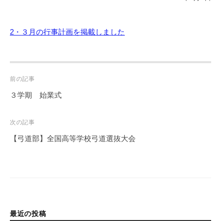
2・３月の行事計画を掲載しました
Post
前の記事
navigation
３学期 始業式
次の記事
【弓道部】全国高等学校弓道選抜大会
最近の投稿