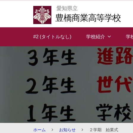
Skip
愛知県立
to
豊橋商業高等学校
content
#2 (タイトルなし)
学校紹介
学
ホーム
お知らせ
２学期 始業式