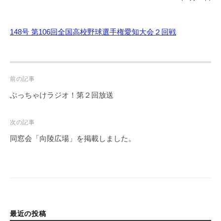
148号 第106回全国高校野球選手権愛知大会２回戦
Post
前の記事
navigation
ぶっちゃけラジオ！第２回放送
次の記事
同窓会「向陵広場」を掲載しました。
最近の投稿