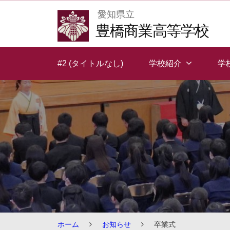
Skip
愛知県立
to
豊橋商業高等学校
content
#2 (タイトルなし)
学校紹介
学
ホーム
お知らせ
卒業式