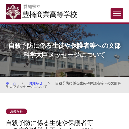
Skip
愛知県立
to
豊橋商業高等学校
MENU
content
自殺予防に係る生徒や保護者等への文部
科学大臣メッセージについて
ホーム
お知らせ
自殺予防に係る生徒や保護者等への文部科
学大臣メッセージについて
お知らせ
自殺予防に係る生徒や保護者等