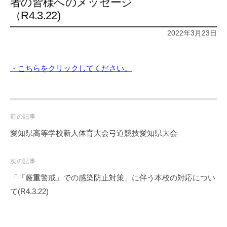
者の皆様へのメッセージ
（R4.3.22)
2022年3月23日
・こちらをクリックしてください。
Post
前の記事
navigation
愛知県高等学校新人体育大会弓道競技愛知県大会
次の記事
「『厳重警戒』での感染防止対策」に伴う本校の対応につい
て(R4.3.22)