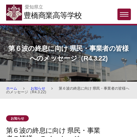
Skip
愛知県立
to
豊橋商業高等学校
MENU
content
第６波の終息に向け 県民・事業者の皆様
へのメッセージ（R4.3.22)
ホーム
お知らせ
第６波の終息に向け 県民・事業者の皆様へ
のメッセージ（R4.3.22)
お知らせ
第６波の終息に向け 県民・事業