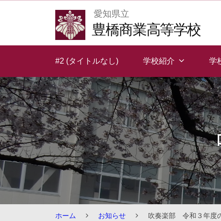
Skip
愛知県立
to
豊橋商業高等学校
content
#2 (タイトルなし)
学校紹介
学
ホーム
お知らせ
吹奏楽部 令和３年度