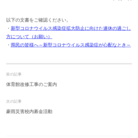
以下の文書をご確認ください。
・
新型コロナウイルス感染症拡大防止に向けた連休の過ごし
方について（お願い）
・
県民の皆様へ～新型コロナウイルス感染症が心配なとき～
Post
前の記事
navigation
体育館改修工事のご案内
次の記事
豪雨災害校内募金活動